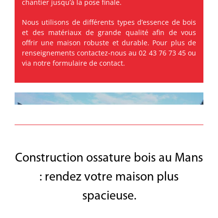
chantier jusqu’à la pose finale.
Nous utilisons de différents types d’essence de bois
et des matériaux de grande qualité afin de vous
offrir une maison robuste et durable. Pour plus de
renseignements contactez-nous au 02 43 76 73 45 ou
via notre formulaire de
contact
.
Construction ossature bois au Mans
: rendez votre maison plus
spacieuse.