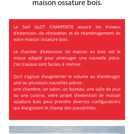
maison ossature bois.
La Sarl GLOT CHARPENTE assure les travaux
d’extension, de rénovation et de réaménagement de
votre maison ossature bois.
Le chantier d’extension de maison en bois est le
mieux adapté pour aménager une nouvelle pièce.
Ces travaux sont faciles à réaliser.
Qu’il s’agisse d’augmenter le volume ou d’aménager
une ou plusieurs nouvelles pièces :
une chambre, un salon, un bureau, une salle de jeux
ou une cuisine, votre projet d’extension de maison
ossature bois peut prendre diverses configurations
qui élargissent le champ des possibilités.