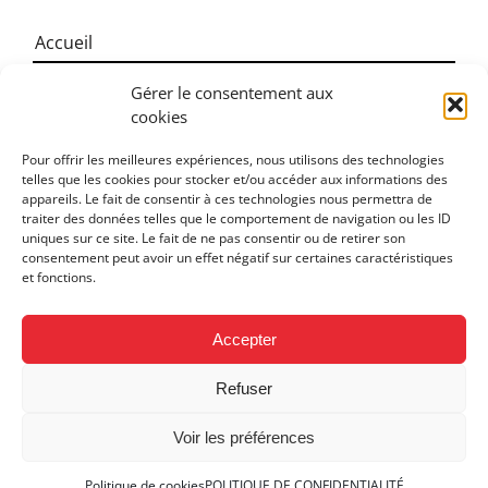
Accueil
GLOT CHARPENTE
Gérer le consentement aux
cookies
Charpente
Bardage
Pour offrir les meilleures expériences, nous utilisons des technologies
telles que les cookies pour stocker et/ou accéder aux informations des
Ossature bois
appareils. Le fait de consentir à ces technologies nous permettra de
traiter des données telles que le comportement de navigation ou les ID
ITE
uniques sur ce site. Le fait de ne pas consentir ou de retirer son
consentement peut avoir un effet négatif sur certaines caractéristiques
Contact
et fonctions.
Nos réalisations
Accepter
Refuser
GLOT CHARPENTE
|
MENTIONS LÉGALES
|
Voir les préférences
POLITIQUE DE CONFIDENTIALITÉ
|
PLAN DE SITE
Politique de cookies
POLITIQUE DE CONFIDENTIALITÉ