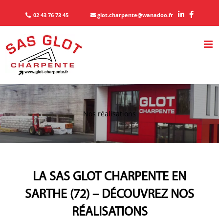
Passer
au
02 43 76 73 45
glot.charpente@wanadoo.fr
contenu
Nos réalisations
LA SAS GLOT CHARPENTE EN
SARTHE (72) – DÉCOUVREZ NOS
RÉALISATIONS