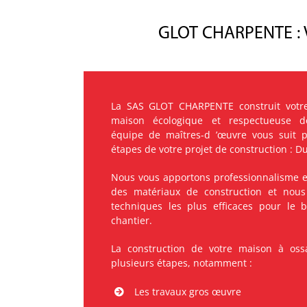
GLOT CHARPENTE : Vo
La SAS GLOT CHARPENTE construit votre
maison écologique et respectueuse de
équipe de maîtres-d ’œuvre vous suit 
étapes de votre projet de construction : Du
Nous vous apportons professionnalisme et
des matériaux de construction et nous
techniques les plus efficaces pour le
chantier.
La construction de votre maison à oss
plusieurs étapes, notamment :
Les travaux gros œuvre