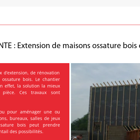
 : Extension de maisons ossature bois e
 d’extension, de rénovation
ossature bois. Le chantier
 effet, la solution la mieux
pièce. Ces travaux sont
 ou pour aménager une ou
ons, bureaux, salles de jeux
ossature bois peut prendre
tail des possibilités.