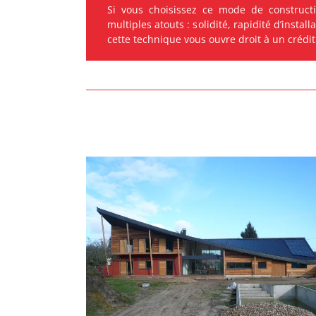
Si vous choisissez ce mode de constructi
multiples atouts : solidité, rapidité d’install
cette technique vous ouvre droit à un crédit