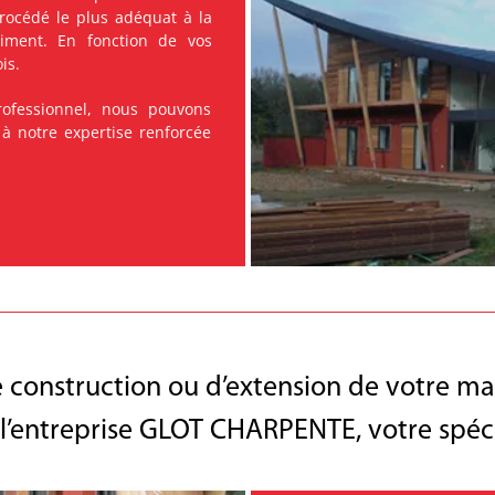
océdé le plus adéquat à la
timent. En fonction de vos
is.
ofessionnel, nous pouvons
 à notre expertise renforcée
 construction ou d’extension de votre mai
à l’entreprise GLOT CHARPENTE, votre spéci