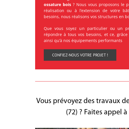
ossature bois
? Nous vous proposons le pr
réalisation ou à l’extension de votre bâ
besoins, nous réalisons vos structures en bo
Que vous soyez un particulier ou un pr
répondre à tous vos besoins, et ce, grâce
ainsi qu’à nos équipements performants
CONFIEZ-NOUS VOTRE PROJET !
Vous prévoyez des travaux de
(72) ? Faites appel 