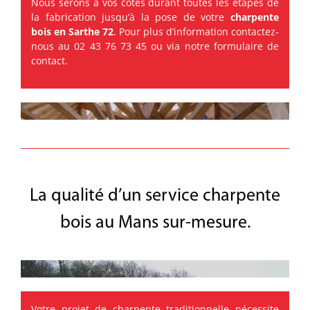
Nous serons à vos côtés durant toutes les étapes de
la fabrication jusqu’à la pose de votre
charpente
bois en Sarthe 72
. Pour plus d’information contactez-
nous au 02 43 76 73 45 ou via notre formulaire de
contact
.
La qualité d’un service charpente
bois au Mans sur-mesure.
Votre projet de charpente traditionnelle nécessite