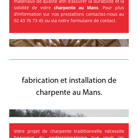
matériaux de qualité afin d’assurer la durabilité et la
solidité de votre
charpente au Mans
. Pour plus
d’information sur nos prestations contactez-nous au
02 43 76 73 45 ou via notre formulaire de
contact
.
fabrication et installation de
charpente au Mans.
Votre projet de charpente traditionnelle nécessite
beaucoup du professionnalisme que seuls les